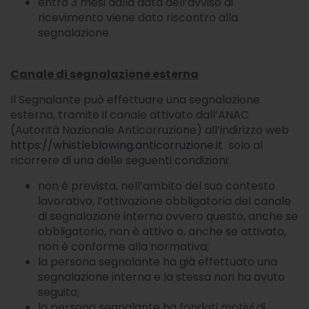
entro 3 mesi dalla data dell’avviso di
ricevimento viene dato riscontro alla
segnalazione.
Canale di segnalazione esterna
Il Segnalante può effettuare una segnalazione
esterna, tramite il canale attivato dall’ANAC
(Autorità Nazionale Anticorruzione) all’indirizzo web
https://whistleblowing.anticorruzione.it
solo al
ricorrere di una delle seguenti condizioni:
non è prevista, nell’ambito del suo contesto
lavorativo, l’attivazione obbligatoria del canale
di segnalazione interna ovvero questo, anche se
obbligatorio, non è attivo o, anche se attivato,
non è conforme alla normativa;
la persona segnalante ha già effettuato una
segnalazione interna e la stessa non ha avuto
seguito;
la persona segnalante ha fondati motivi di