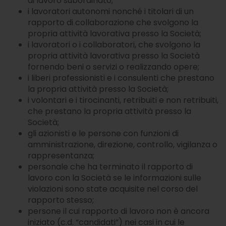
di lavoro subordinato;
garanzia di rendimenti futuri. La Società non
i lavoratori autonomi nonché i titolari di un
rilascia alcuna garanzia ed assicurazione in
rapporto di collaborazione che svolgono la
relazione alle future performance.
propria attività lavorativa presso la Società;
i lavoratori o i collaboratori, che svolgono la
Global Selection SGR impiegherà ogni ragionevole
sforzo per far si che le informazioni contenute nel
propria attività lavorativa presso la Società
presente sito internet siano aggiornate ed
fornendo beni o servizi o realizzando opere;
accurate alla data di pubblicazione; non viene
i liberi professionisti e i consulenti che prestano
rilasciata tuttavia alcuna garanzia per quanto
la propria attività presso la Società;
attiene l’accuratezza, affidabilità o completezza
i volontari e i tirocinanti, retribuiti e non retribuiti,
delle informazioni.
che prestano la propria attività presso la
Società;
Global Selection SGR declina espressamente ogni
gli azionisti e le persone con funzioni di
responsabilità in ordine ad eventuali perdite
amministrazione, direzione, controllo, vigilanza o
derivanti, direttamente od indirettamente,
rappresentanza;
dall’utilizzo delle informazioni o dalle azioni poste
in essere sulla base di tali informazioni. Global
personale che ha terminato il rapporto di
Selection SGR non è in alcun modo responsabile
lavoro con la Società se le informazioni sulle
per l’accuratezza dei contenuti di altri siti Internet
violazioni sono state acquisite nel corso del
eventualmente collegati a questo sito. L’esistenza
rapporto stesso;
di un collegamento ad un altro sito non implica
persone il cui rapporto di lavoro non è ancora
approvazione da parte di Global Selection SGR
iniziato (c.d. “candidati”) nei casi in cui le