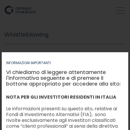
Whistleblowing
CHI SIAMO
SOCIETÀ
INFORMAZIONI IMPORTANTI:
VI chiediamo di leggere attentamente
l'informativa seguente e di premere il
ATTIVITÀ
bottone appropriato per accedere alla sito:
Il D.Lgs. 24/2023 (cd.
“Decreto Whistleblowing”) in
vigore dal 30 marzo u.s., disciplina la protezione delle
NOTA PER GLI INVESTITORI RESIDENTI IN ITALIA
COME OPERIAMO
persone che segnalano violazioni di disposizioni
normative nazionali o dell'Unione europea che
Le informazioni presenti su questo sito, relative ai
ledono l'interesse pubblico o l'integrità
Fondi di Investimento Alternativi (FIA), sono
INSIGHTS
dell'amministrazione pubblica o dell'ente privato, di
rivolte esclusivamente agli Investitori classificati
cui siano venute a conoscenza in un contesto
come “clienti professionali” ai sensi della direttiva