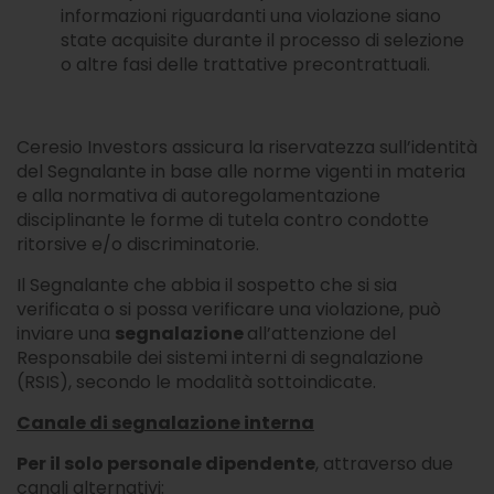
delle informazioni fornite.
informazioni riguardanti una violazione siano
state acquisite durante il processo di selezione
NOTA PER GLI INVESTITORI RESIDENTI IN
o altre fasi delle trattative precontrattuali.
SVIZZERA
La distribuzione delle azioni del Fondo in Svizzera
può essere diretta esclusivamente ad investitori
Ceresio Investors assicura la riservatezza sull’identità
qualificati (“Investitori Qualificati”), così come
del Segnalante in base alle norme vigenti in materia
definito dalla Legge sugli Investimenti Collettivi di
e alla normativa di autoregolamentazione
Capitale del 23 giugno 2006 (“LICol”) e dalle
disciplinante le forme di tutela contro condotte
relative ordinanze. Il Fondo non è stato
ritorsive e/o discriminatorie.
autorizzato dall’autorità federale di vigilanza sui
mercati finanziari (“FINMA”). Questo documento
Il Segnalante che abbia il sospetto che si sia
e/o ogni altro documento relativo al Fondo può
verificata o si possa verificare una violazione, può
essere fornito in Svizzera solo ad Inventori
Qualificati. Il Rappresentante e Agente di
inviare una
segnalazione
all’attenzione del
pagamento in Svizzera è Banca del Ceresio SA, Via
Responsabile dei sistemi interni di segnalazione
della Posta 7, CH - 6901 Lugano. Il Regolamento
(RSIS), secondo le modalità sottoindicate.
Unico del Fondo, così come il rapporto annuale e
semestrale, se esistenti, sono disponibili
Canale di segnalazione interna
gratuitamente in Svizzera presso il
Per il solo personale dipendente
, attraverso due
Rappresentante. Per tutte le quote del Fondo
distribuite in Svizzera, il luogo di esecuzione e il foro
canali alternativi: