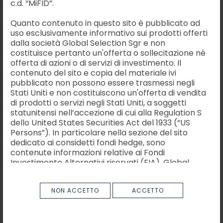
c.d. “MiFID”.
lavorativo pubblico o privato.
Per
violazioni
si intendono:
Quanto contenuto in questo sito è pubblicato ad
uso esclusivamente informativo sui prodotti offerti
Italiano
English
illeciti amministrativi, contabili, civili o penali;
dalla società Global Selection Sgr e non
condotte illecite rilevanti ai sensi del decreto
costituisce pertanto un'offerta o sollecitazione né
legislativo 8 giugno 2001, n. 231 o violazioni dei
offerta di azioni o di servizi di investimento. Il
contenuto del sito e copia del materiale ivi
modelli di organizzazione e gestione ivi previsti;
pubblicato non possono essere trasmessi negli
illeciti che rientrano nell’ambito di applicazione
Stati Uniti e non costituiscono un'offerta di vendita
degli atti dell’Unione europea relativi ai seguenti
di prodotti o servizi negli Stati Uniti, a soggetti
settori: appalti pubblici; servizi, prodotti e
statunitensi nell’accezione di cui alla Regulation S
mercati finanziari e prevenzione del riciclaggio
dello United States Securities Act del 1933 (“US
e del finanziamento del terrorismo; sicurezza e
Persons”). In particolare nella sezione del sito
conformità dei prodotti; sicurezza dei trasporti;
dedicato ai considetti fondi hedge, sono
tutela dell’ambiente; radioprotezione e
contenute informazioni relative ai Fondi
sicurezza nucleare; sicurezza degli alimenti e dei
Investimento Alternativi riservati (FIA). Global
mangimi e salute e benessere degli animali;
Selection Sgr non ha espresso alcuna
raccomandazione in merito ai FIA ivi descritti.
salute pubblica; protezione dei consumatori;
NON ACCETTO
ACCETTO
tutela della vita privata e protezione dei dati
Il sito e le informazioni ivi contenute non sono
personali e sicurezza delle reti e dei sistemi
dirette a persone in giurisdizioni nelle quali, per
informativi;
qualsiasi ragione, la pubblicazione o l’accesso al