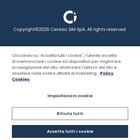
Copyright©2026 Ceresio SIM SpA. All rights reserved.
Whistleblowing
Cliccando su “Accetta tutti i cookie”, l'utente accetta
Informativa legale
di memorizzare i cookie sul dispositivo per migliorare
la navigazione del sito, analizzare l'utilizzo del sito e
Privacy
assistere nelle nostre attività di marketing.
Policy
Cookies
ACF
Cookie Policy
Impostazioni cookie
Rifiuta tutti
Accetta tutti i cookie