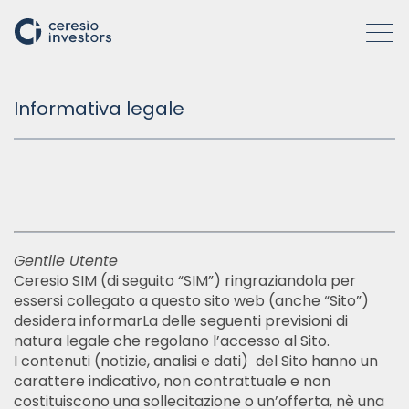
Informativa legale
CHI SIAMO
SOCIETÀ
ATTIVITÀ
Gentile Utente
Ceresio SIM (di seguito “SIM”) ringraziandola per
essersi collegato a questo sito web (anche “Sito”)
COME OPERIAMO
desidera informarLa delle seguenti previsioni di
natura legale che regolano l’accesso al Sito.
I contenuti (notizie, analisi e dati) del Sito hanno un
INSIGHTS
carattere indicativo, non contrattuale e non
costituiscono una sollecitazione o un’offerta, nè una