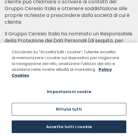
cliente può chiamare o scrivere ai contatti del
Gruppo Ceresio Italia e ottenere soddisfazione alle
proprie richieste a prescindere dalla società di cui è
cliente.
Il Gruppo Ceresio Italia ha nominato un Responsabile
della Protezione dei Dati Personali (di seguito, per
brevità, il “
DPO
”), che può essere contattato dagli
Cliccando su “Accetta tutti i cookie”, l'utente accetta
Interessati, ai seguenti recapiti, per tutte le questioni
di memorizzare i cookie sul dispositivo per migliorare
relative al trattamento dei loro dati personali e
la navigazione del sito, analizzare l'utilizzo del sito e
all’esercizio dei loro diritti derivanti dal Regolamento:
assistere nelle nostre attività di marketing.
Policy
Cookies
- Tramite contatto telefonico al numero 02
303 77 351;
Impostazioni cookie
- Tramite Fax utilizzando il numero 02 303 77
249;
Rifiuta tutti
- Tramite posta elettronica
DPO@ceresioinvestors.com
Accetta tutti i cookie
- Tramite posta ordinaria all’indirizzo Ceresio