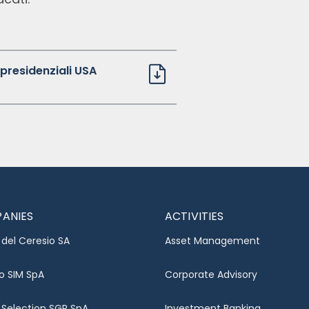
 presidenziali USA
ANIES
ACTIVITIES
del Ceresio SA
Asset Management
o SIM SpA
Corporate Advisory
 Selection SGR SpA
Investment Banking