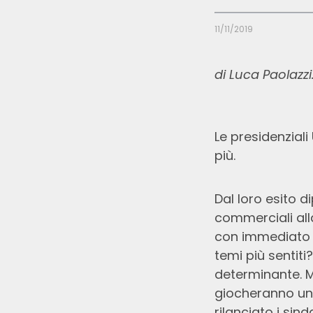
INSIGHTS
11/11/2019
Latest
In the news
di Luca Paolazzi
Le presidenzial
più.
Dal loro esito d
commerciali alla
con immediato 
temi più senti
determinante. M
giocheranno un 
rilanciato i sind