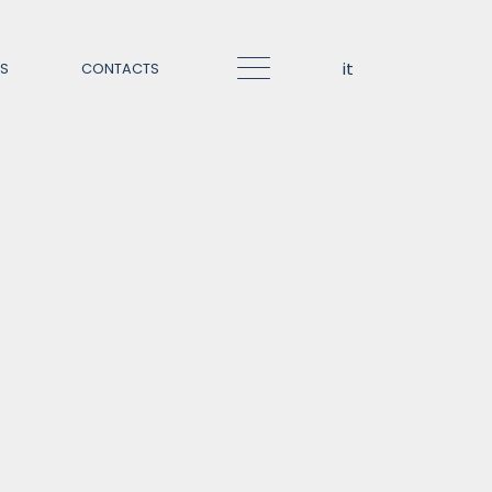
it
TS
CONTACTS
Italiano
English
HOW WE OPERATE
Our approach
Co-investment