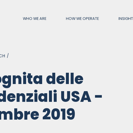
WHO WE ARE
HOW WE OPERATE
INSIGH
CH /
ANIES
ACTIVITIES
ognita delle
del Ceresio SA
Asset Management
o SIM SpA
Corporate Advisory
denziali USA -
 Selection SGR SpA
Investment Banking
leading Fiduciaria SpA
Wealth Planning
mbre 2019
ve Capital Management Ltd.
Wealth Monitoring
Family Advisors SA