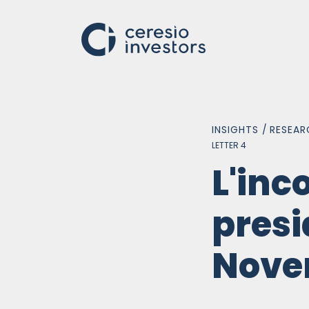
INSIGHTS /
RESEAR
LETTER 4
WHO WE ARE
COMP
L'inc
The Group
Banca 
100 years of history
Ceresi
presi
Ceresio Foundation
Global
Eurofin
Nove
Belgra
Lagom 