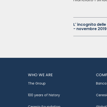
L' incognita delle
- novembre 2019
WHO WE ARE
COMP
The Group
Banca 
100 years of history
Ceresi
Ceresio Foundation
Global