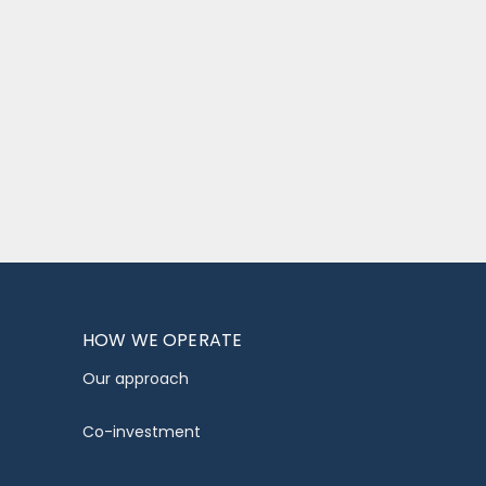
HOW WE OPERATE
Our approach
Co-investment