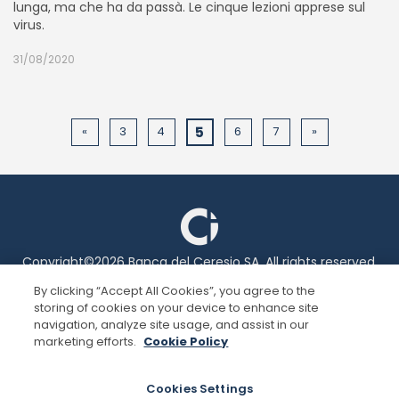
lunga, ma che ha da passà. Le cinque lezioni apprese sul
virus.
31/08/2020
«
3
4
5
6
7
»
Copyright©2026 Banca del Ceresio SA. All rights reserved.
By clicking “Accept All Cookies”, you agree to the
storing of cookies on your device to enhance site
Legal information
navigation, analyze site usage, and assist in our
marketing efforts.
Cookie Policy
Privacy
Cookie Policy
Cookies Settings