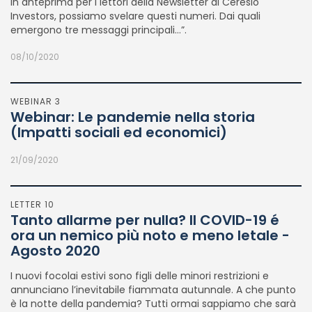
in anteprima per i lettori della Newsletter di Ceresio
Investors, possiamo svelare questi numeri. Dai quali
emergono tre messaggi principali…”.
08/10/2020
WEBINAR 3
Webinar: Le pandemie nella storia
(Impatti sociali ed economici)
21/09/2020
LETTER 10
Tanto allarme per nulla? Il COVID-19 é
ora un nemico più noto e meno letale -
Agosto 2020
I nuovi focolai estivi sono figli delle minori restrizioni e
annunciano l’inevitabile fiammata autunnale. A che punto
è la notte della pandemia? Tutti ormai sappiamo che sarà