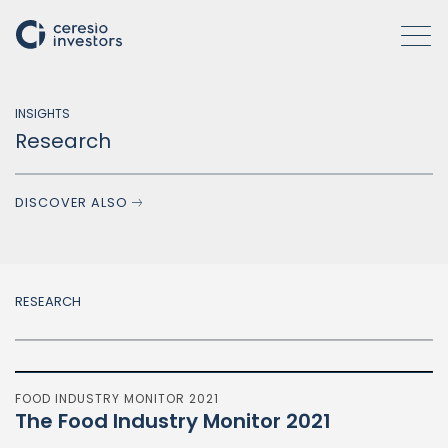
INSIGHTS
Research
WHO WE ARE
DISCOVER ALSO
COMPANIES
ACTIVITIES
RESEARCH
HOW WE OPERATE
INSIGHTS
FOOD INDUSTRY MONITOR 2021
The Food Industry Monitor 2021