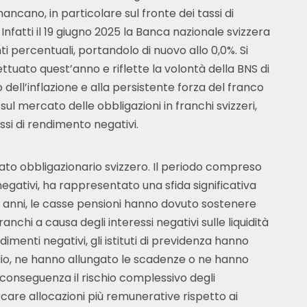
 mancano, in particolare sul fronte dei tassi di
 Infatti il 19 giugno 2025 la Banca nazionale svizzera
nti percentuali, portandolo di nuovo allo 0,0%. Si
ettuato quest’anno e riflette la volontà della BNS di
 dell’inflazione e alla persistente forza del franco
 sul mercato delle obbligazioni in franchi svizzeri,
si di rendimento negativi.
ato obbligazionario svizzero. Il periodo compreso
i negativi, ha rappresentato una sfida significativa
gli anni, le casse pensioni hanno dovuto sostenere
 franchi a causa degli interessi negativi sulle liquidità
dimenti negativi, gli istituti di previdenza hanno
oglio, ne hanno allungato le scadenze o ne hanno
 conseguenza il rischio complessivo degli
ercare allocazioni più remunerative rispetto ai