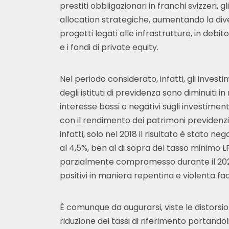
prestiti obbligazionari in franchi svizzeri, gl
allocation strategiche, aumentando la dive
progetti legati alle infrastrutture, in debi
e i fondi di private equity.
Nel periodo considerato, infatti, gli investi
degli istituti di previdenza sono diminuiti in
interesse bassi o negativi sugli investimen
con il rendimento dei patrimoni previdenzi
infatti, solo nel 2018 il risultato è stato n
al 4,5%, ben al di sopra del tasso minimo L
parzialmente compromesso durante il 2022,
positivi in maniera repentina e violenta fac
È comunque da augurarsi, viste le distors
riduzione dei tassi di riferimento portandol