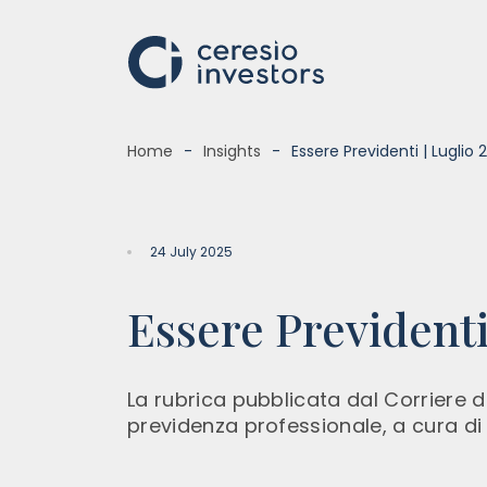
Home
Insights
Essere Previdenti | Luglio 
WHO WE ARE
COMP
24 July 2025
The Group
Banca 
Essere Previdenti
100 years of history
Ceresi
Ceresio Foundation
Global
Eurofin
La rubrica pubblicata dal Corriere d
previdenza professionale, a cura di 
Belgra
Lagom 