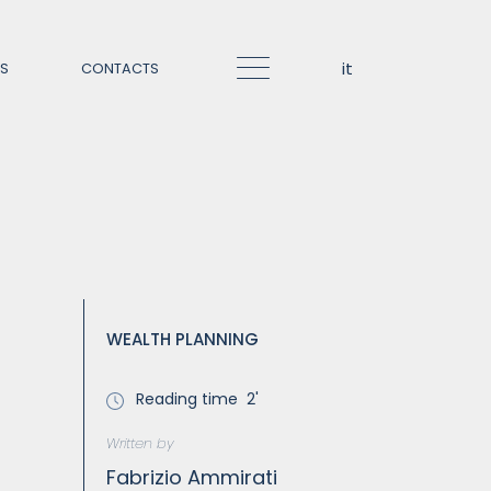
it
TS
CONTACTS
Italiano
English
HOW WE OPERATE
Our approach
Co-investment
WEALTH PLANNING
Reading time
2'
Written by
Fabrizio Ammirati