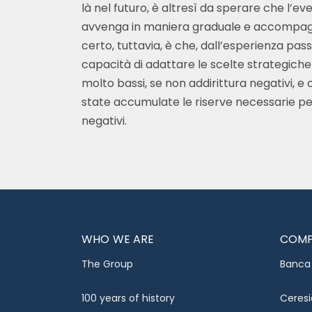
là nel futuro, è altresì da sperare che l’ev
avvenga in maniera graduale e accompagn
certo, tuttavia, è che, dall’esperienza pass
capacità di adattare le scelte strategiche 
molto bassi, se non addirittura negativi, e 
state accumulate le riserve necessarie per
negativi.
WHO WE ARE
COMP
The Group
Banca 
100 years of history
Ceresi