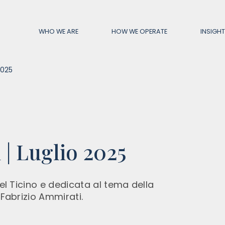
WHO WE ARE
HOW WE OPERATE
INSIGH
2025
ANIES
ACTIVITIES
del Ceresio SA
Asset Management
 | Luglio 2025
o SIM SpA
Corporate Advisory
 Selection SGR SpA
Investment Banking
leading Fiduciaria SpA
Wealth Planning
el Ticino e dedicata al tema della
Fabrizio Ammirati.
ve Capital Management Ltd.
Wealth Monitoring
Family Advisors SA