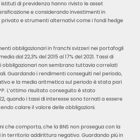
i istituti di previdenza hanno rivisto le asset
rsificazione e considerando investimenti in
to privato e strumenti alternativi come i fondi hedge
menti obbligazionari in franchi svizzeri nei portafogli
 media dal 22,3% del 2015 al 17% del 2021. Tassi di
ti obbligazionari non sembrano tuttavia correlati
ali. Guardando i rendimenti conseguiti nel periodo,
egativo e la media aritmetica sul periodo è stata pari
PP. L’ottimo risultato conseguito è stato
 quando i tassi di interesse sono tornati a essere
endo calare il valore delle obbligazioni.
ioni che comporta, che la BNS non prosegua con la
i in territorio addirittura negativo. Guardando più in